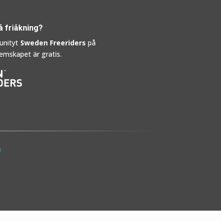
å friåkning?
unityt
Sweden Freeriders
på
mskapet är gratis.
s